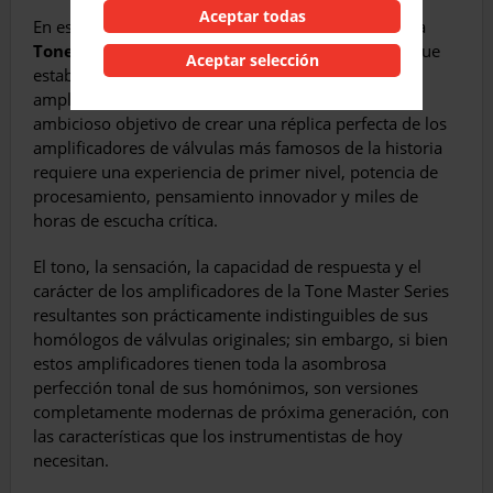
Aceptar todas
En ese sentido hace unos años
Fender
desarrolló la
Tone Master Series
, con la que debutó en 2019, que
Aceptar selección
establece cómo se supone que debe sonar un
amplificador Fender clásico en el dominio digital. El
ambicioso objetivo de crear una réplica perfecta de los
amplificadores de válvulas más famosos de la historia
requiere una experiencia de primer nivel, potencia de
procesamiento, pensamiento innovador y miles de
horas de escucha crítica.
El tono, la sensación, la capacidad de respuesta y el
carácter de los amplificadores de la Tone Master Series
resultantes son prácticamente indistinguibles de sus
homólogos de válvulas originales; sin embargo, si bien
estos amplificadores tienen toda la asombrosa
perfección tonal de sus homónimos, son versiones
completamente modernas de próxima generación, con
las características que los instrumentistas de hoy
necesitan.