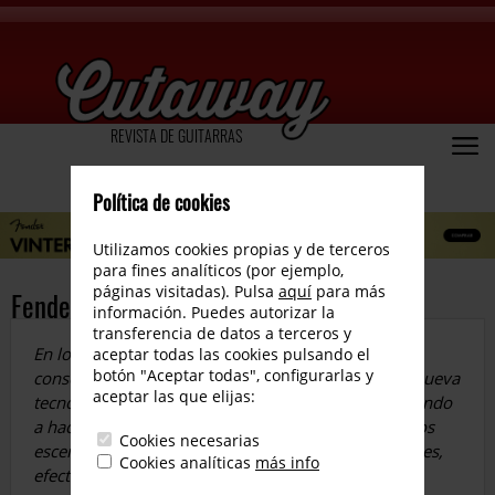
REVISTA DE GUITARRAS
Política de cookies
Utilizamos cookies propias y de terceros
para fines analíticos (por ejemplo,
páginas visitadas). Pulsa
aquí
para más
Fender Tone Master Pro
información. Puedes autorizar la
transferencia de datos a terceros y
En los últimos años, en un mercado altamente
aceptar todas las cookies pulsando el
botón "Aceptar todas", configurarlas y
conservador como es el de la guitarra eléctrica, la nueva
aceptar las que elijas:
tecnología ha ido avanzando posiciones y comenzando
a hacerse hueco. Cada vez es más habitual ver en los
Cookies necesarias
escenarios workstations que modelan amplificadores,
Cookies analíticas
más info
efectos de sonido…