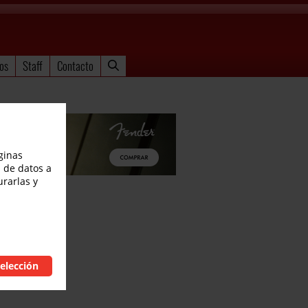
os
Staff
Contacto
ginas
 de datos a
urarlas y
elección