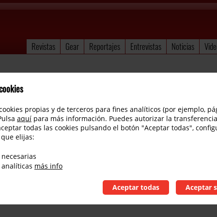
Revistas
Gear
Reportajes
Entrevistas
Noticias
Vide
 cookies
cookies propias y de terceros para fines analíticos (por ejemplo, pá
 Pulsa
aquí
para más información. Puedes autorizar la transferencia
aceptar todas las cookies pulsando el botón "Aceptar todas", config
 que elijas:
 necesarias
 analíticas
más info
Aceptar todas
Aceptar s