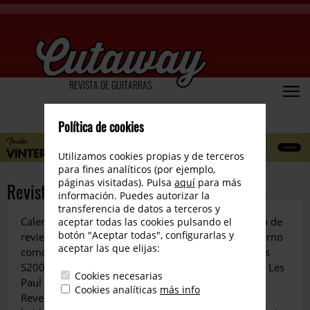
REVISTA DE GUITARRAS
Política de cookies
Utilizamos cookies propias y de terceros
para fines analíticos (por ejemplo,
páginas visitadas). Pulsa
aquí
para más
Revista número 22
información. Puedes autorizar la
transferencia de datos a terceros y
Calentamos esta primavera con un número cargado de
aceptar todas las cookies pulsando el
botón "Aceptar todas", configurarlas y
reviews de lo más interesantes, desde lo más moderno
aceptar las que elijas:
como una Suhr Modern Custom Order o las Rasmus
S200 y M200 pasando por dos joyas como son una Les
Cookies necesarias
Paul Gold Top Original del 52 y un Fender Deluxe
Cookies analíticas
más info
Reverb de 1965. En nuestra sección de entrevistas