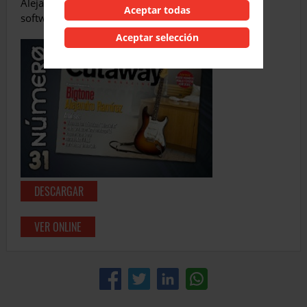
Alejandro Ramírez de o3 Guitars, más didáctica,
Aceptar todas
software, luthier…¡completísimo!
Aceptar selección
DESCARGAR
VER ONLINE