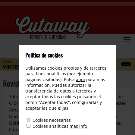
REVISTA DE GUITARRAS
Política de cookies
Utilizamos cookies propias y de terceros
para fines analíticos (por ejemplo,
páginas visitadas). Pulsa
aquí
para más
Revista número 31
información. Puedes autorizar la
transferencia de datos a terceros y
Tal vez el número más técnico de Cutaway. Reviews de
aceptar todas las cookies pulsando el
botón "Aceptar todas", configurarlas y
Gibson 59 Reissue «Select Series, Fender 65 Stratocaster
aceptar las que elijas:
American Vintage, Hagstrom Super Swede Serie
Northen, Takamine Pro Series P3 DC, Mad Professor
Cookies necesarias
Golden Cello, Marshall JVM 410 Joe Satriani Signature.
Cookies analíticas
más info
Entrevistas con la gente de Bigtone Amplification y