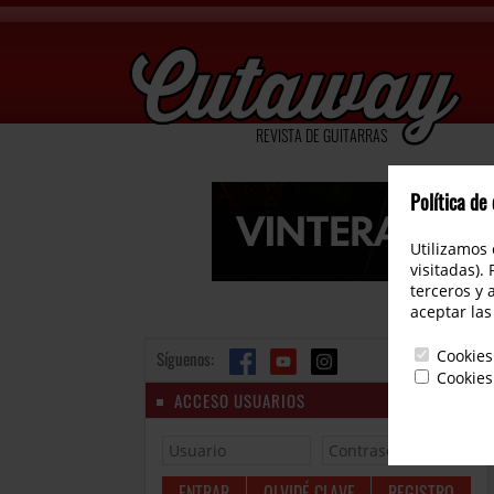
REVISTA DE GUITARRAS
Política de
Utilizamos 
visitadas).
terceros y 
aceptar las
Cookies
Síguenos:
Cookies
ACCESO USUARIOS
OLVIDÉ CLAVE
REGISTRO