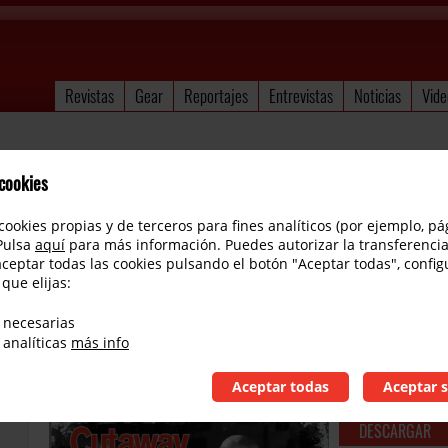
Revistas
Gear
Reportajes
Entrevistas
Noticias
Vide
 cookies
cookies propias y de terceros para fines analíticos (por ejemplo, pá
 Pulsa
aquí
para más información. Puedes autorizar la transferencia
aceptar todas las cookies pulsando el botón "Aceptar todas", config
 que elijas:
Revista número 117
 necesarias
Entrevistamos a Juan Salinas. Reviews de la Jackson Ameri
 analíticas
más info
Princess Antonoff Signature CVT, el combo Laney Lionhea
Devices Rancho de la Luna Dirt Transmitter…
Aceptar todas
Aceptar s
DESCARGAR