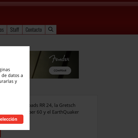
os
Staff
Contacto
ginas
 de datos a
urarlas y
can Series Rhoads RR 24, la Gretsch
rt Foundry Super 60 y el EarthQuaker
elección