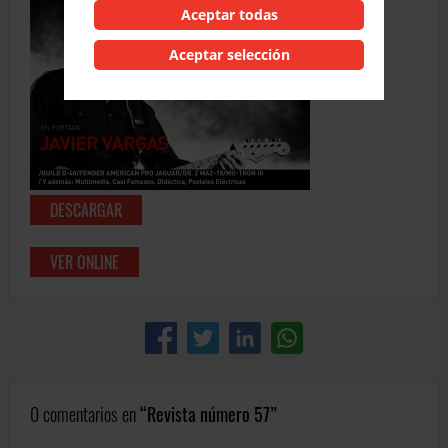
Aceptar todas
Aceptar selección
DESCARGAR
VER ONLINE
0 comentarios en
Revista número 57