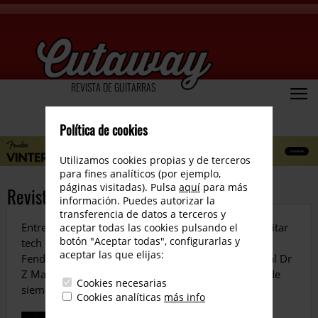
REVISTA DE GUITARRAS
Política de cookies
Utilizamos cookies propias y de terceros
para fines analíticos (por ejemplo,
páginas visitadas). Pulsa
aquí
para más
Revista número 57
información. Puedes autorizar la
transferencia de datos a terceros y
Entrevistamos a Javier Vargas y a Javier Sánchez, guitar
aceptar todas las cookies pulsando el
botón "Aceptar todas", configurarlas y
tech de Fender. Revisamos las nuevas Guild D-40 y
aceptar las que elijas:
Fender American Pro Jaguar. Le damos una vuelta al Dr
Z Maz 18 y el Mu-Tron III. Más todas las secciones de
Cookies necesarias
siempre. Disfrútalo.
Cookies analíticas
más info