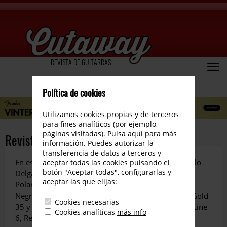
REVISTA DE GUITARRAS
Política de cookies
Utilizamos cookies propias y de terceros
para fines analíticos (por ejemplo,
páginas visitadas). Pulsa
aquí
para más
Revista número 61
información. Puedes autorizar la
transferencia de datos a terceros y
En este número entrevistamos a John Stein y Miguelo
aceptar todas las cookies pulsando el
botón "Aceptar todas", configurarlas y
Delgado. Analizamos algunas guitarras, Guild S-100
aceptar las que elijas:
Polara, Maybach Teleman T-54 y la Córdoba 55 FCE
Negra. La amplificación la ocupa el Kendrick Black Gold
Cookies necesarias
35 y también revisamos el sistema inalámbrico de Line
Cookies analíticas
más info
6, Relay 30… ¡Disfruta!