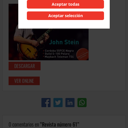
Aceptar todas
Aceptar selección
DESCARGAR
VER ONLINE
0 comentarios en
Revista número 61