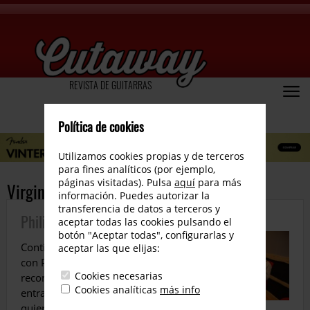
REVISTA DE GUITARRAS
Política de cookies
Utilizamos cookies propias y de terceros
para fines analíticos (por ejemplo,
páginas visitadas). Pulsa
aquí
para más
Virgin Records
información. Puedes autorizar la
transferencia de datos a terceros y
Philip Newell II
aceptar todas las cookies pulsando el
botón "Aceptar todas", configurarlas y
Continuación de la entrevista
aceptar las que elijas:
con Philip Newell ¿Qué
Cookies necesarias
recomiendas a los músicos que
Cookies analíticas
más info
entran en el estudio y que
quieren ser profesionales? Es