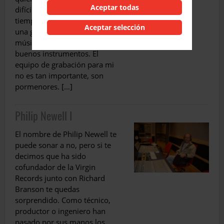
Aceptar todas
difícil decirlo. En todo este
tiempo nunca he podido hacer
Aceptar selección
una grabación especial sin
músicos especiales y sin
buenos instrumentos. El
equipo de grabación para mi
no es tan importante, son
pormenores. […]
Philip Newell I
El nombre de Philip Newell te
puede sonar a no, pero si te
decimos que ha sido
cofundador de la Virgin
Records junto con Richard
Branson te quedas
sorprendido. Como técnico,
productor o ingeniero han
pasado por sus manos los