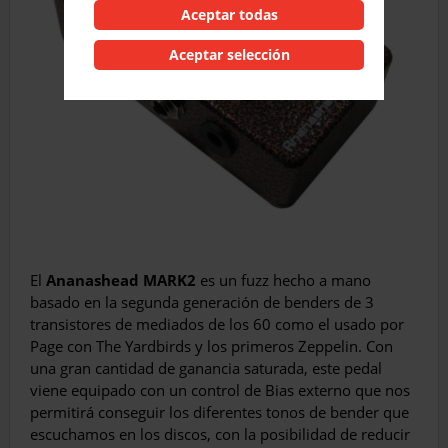
Aceptar todas
Aceptar selección
El
Ananashead MARK2
es un fuzz hecho a mano
basado en la segunda generación de benders de 3
transistores de mediados de los 60 como el usado por
Page con The Yardbirds y los primeros Zeppelin. Con
una gran cantidad de ganancia saturada, este pedal
viene equipado con un control de Bias externo que nos
permitirá conseguir los diferentes tonos de bender que
escuchamos en los discos, con la posibilidad de reducir