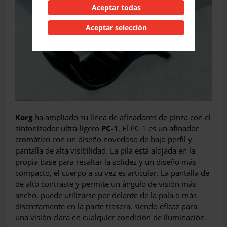
Aceptar todas
Aceptar selección
Korg
ha ampliado su línea de afinadores de pinza con el
sintonizador ultra-ligero
PC-1
. El PC-1 es un afinador
cromático con un diseño novedoso de bajo perfil y
pantalla de alta visibilidad. La pila está alojada en la
propia base para resaltar la solidez y un diseño más
compacto, el cuerpo a su vez es articular. La pantalla de
de alto contraste y permite un ángulo de visión más
ancho, puede utilizarse por delante de la pala o más
discretamente en la parte trasera, siendo eficaz para
una visión clara en cualquier condición de iluminación