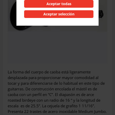
Aceptar todas
Aceptar selección
La forma del cuerpo de caoba está ligeramente
desplazada para proporcionar mayor comodidad al
tocar y para diferenciarse de lo habitual en este tipo de
guitarras. De construcción encolada el mástil es de
caoba con un perfil en “C”. El diapasón es de arce
roasted birdeye con un radio de 16 “ y la longitud de
escala es de 25.5”. La cejuela de grafito 1 11/16”.
Presenta 22 trastes de acero inoxidable Medium Jumbo.