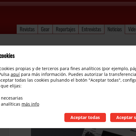
Revistas
Gear
Reportajes
Entrevistas
Noticias
Vide
 cookies
cookies propias y de terceros para fines analíticos (por ejemplo, pá
 Pulsa
aquí
para más información. Puedes autorizar la transferencia
aceptar todas las cookies pulsando el botón "Aceptar todas", config
 que elijas:
BOSS introduce el delay DD-500
 necesarias
 analíticas
más info
Aceptar todas
Aceptar s