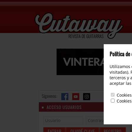
REVISTA DE GUITARRAS
Política de
Utilizamos 
visitadas).
terceros y 
aceptar las
Cookies
Síguenos:
Cookies
ACCESO USUARIOS
OLVIDÉ CLAVE
REGISTRO