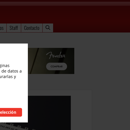
os
Staff
Contacto
ginas
 de datos a
urarlas y
elección