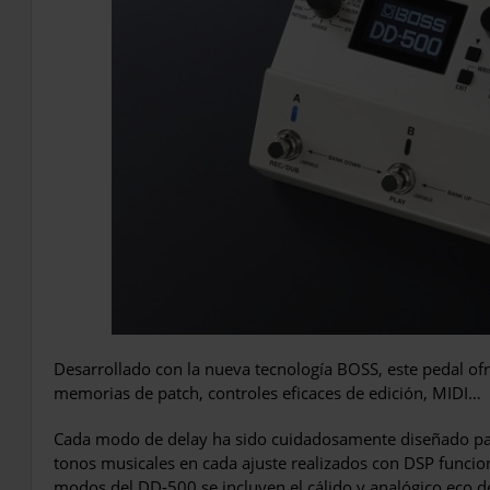
Desarrollado con la nueva tecnología BOSS, este pedal of
memorias de patch, controles eficaces de edición, MIDI…
Cada modo de delay ha sido cuidadosamente diseñado par
tonos musicales en cada ajuste realizados con DSP funcio
modos del DD-500 se incluyen el cálido y analógico eco d