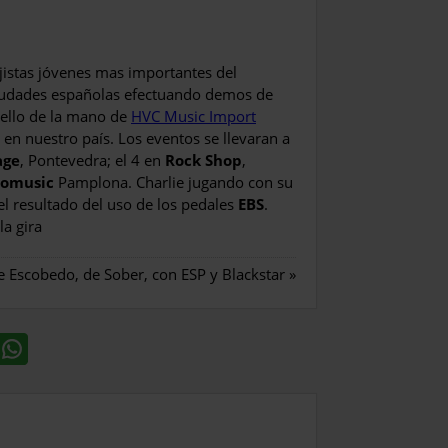
jistas jóvenes mas importantes del
 ciudades españolas efectuando demos de
 ello de la mano de
HVC Music Import
en nuestro país. Los eventos se llevaran a
age
, Pontevedra; el 4 en
Rock Shop
,
romusic
Pamplona. Charlie jugando con su
l resultado del uso de los pedales
EBS
.
la gira
e Escobedo, de Sober, con ESP y Blackstar
»