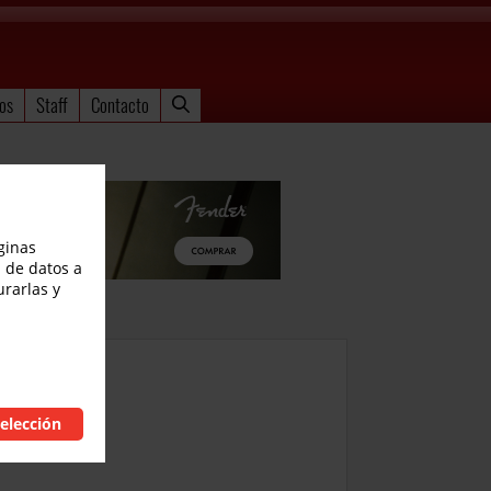
os
Staff
Contacto
ginas
 de datos a
urarlas y
elección