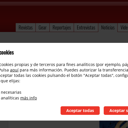
Revistas
Gear
Reportajes
Entrevistas
Noticias
Vide
 cookies
cookies propias y de terceros para fines analíticos (por ejemplo, pá
 Pulsa
aquí
para más información. Puedes autorizar la transferencia
aceptar todas las cookies pulsando el botón "Aceptar todas", config
 que elijas:
Charlie Moreno, gira demos EBS pedals
 necesarias
 analíticas
más info
Aceptar todas
Aceptar s