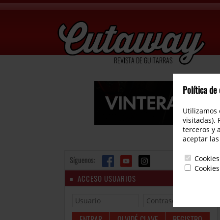
REVISTA DE GUITARRAS
Política de
Utilizamos 
visitadas).
terceros y 
aceptar las
Cookies
Síguenos:
Cookies
ACCESO USUARIOS
OLVIDÉ CLAVE
REGISTRO