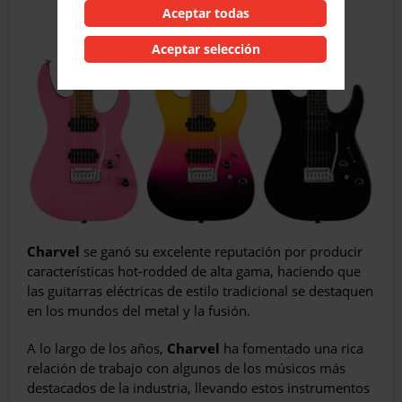
Aceptar todas
Aceptar selección
Charvel
se ganó su excelente reputación por producir
características hot-rodded de alta gama, haciendo que
las guitarras eléctricas de estilo tradicional se destaquen
en los mundos del metal y la fusión.
A lo largo de los años,
Charvel
ha fomentado una rica
relación de trabajo con algunos de los músicos más
destacados de la industria, llevando estos instrumentos