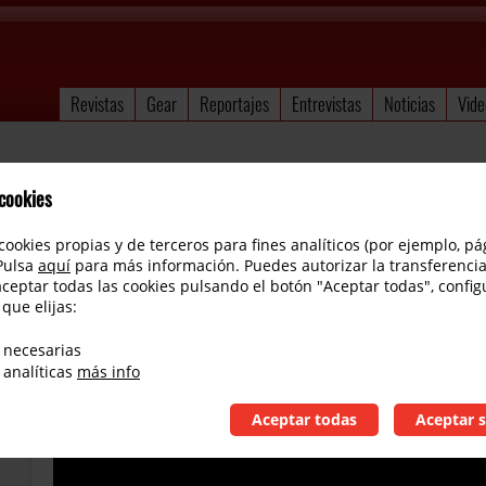
Revistas
Gear
Reportajes
Entrevistas
Noticias
Vide
 cookies
cookies propias y de terceros para fines analíticos (por ejemplo, pá
 Pulsa
aquí
para más información. Puedes autorizar la transferencia
aceptar todas las cookies pulsando el botón "Aceptar todas", config
 que elijas:
Cordoba GK Studio Negra
 necesarias
Joan Soler en una demo de la Cordoba GK Studio Negra
 analíticas
más info
Aceptar todas
Aceptar s