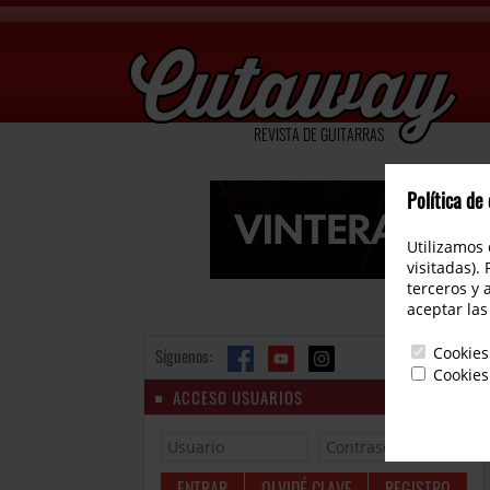
REVISTA DE GUITARRAS
Política de
Utilizamos 
visitadas).
terceros y 
aceptar las
Cookies
Síguenos:
Cookies
ACCESO USUARIOS
OLVIDÉ CLAVE
REGISTRO