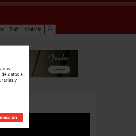
os
Staff
Contacto
ginas
 de datos a
urarlas y
elección