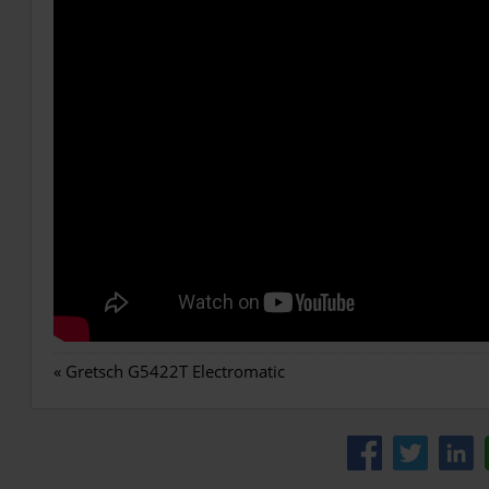
«
Gretsch G5422T Electromatic