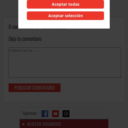
Aceptar todas
Aceptar selección
0 comentarios en
David Muñoz
Deja tu comentario
Síguenos:
ACCESO USUARIOS