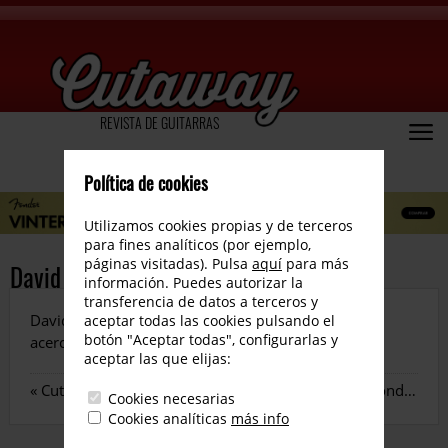
REVISTA DE GUITARRAS
Política de cookies
Utilizamos cookies propias y de terceros
para fines analíticos (por ejemplo,
páginas visitadas). Pulsa
aquí
para más
David Muñoz
información. Puedes autorizar la
transferencia de datos a terceros y
David Muñoz «Gnaposs» nos cuenta algunos trucos
aceptar todas las cookies pulsando el
botón "Aceptar todas", configurarlas y
acerca de la Pentatónica Dominante
aceptar las que elijas:
«
Cutaway nº 13 – EBS Compresor
Demo Vie Pedals Seconds Out
Cookies necesarias
Cookies analíticas
más info