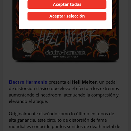
Aceptar todas
Aceptar selección
Electro Harmonix
presenta el
Hell Melter
, un pedal
de distorsión clásico que eleva el efecto a los extremos
aumentando el headroom, atenuando la compresión y
elevando el ataque.
Originalmente diseñado como lo último en tonos de
alta ganancia, este circuito de distorsión de fama
mundial es conocido por los sonidos de death metal de