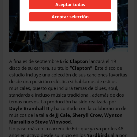
Aceptar todas
Aceptar selección
A finales de septiembre
Eric Clapton
lanzará el 19
disco de su carrera, su título
“Clapton”
. Este disco de
estudio incluye una colección de sus canciones favoritas
desde una posición ecléctica si hablamos de estilos
musicales, puesto que incluirá temas de blues, soul,
standards e incluso música tradicional, además de dos
temas nuevos. La producción ha sido realizada por
Doyle Bramhall II
y ha contado con la colaboración de
músicos de la talla de
JJ Cale, Sheryll Crow, Wynton
Marsallis o Steve Winwood
.
Un paso más en la carrera de Eric que ya va por los 48
años en activo desde su inicio en los
Yardbirds
allá por