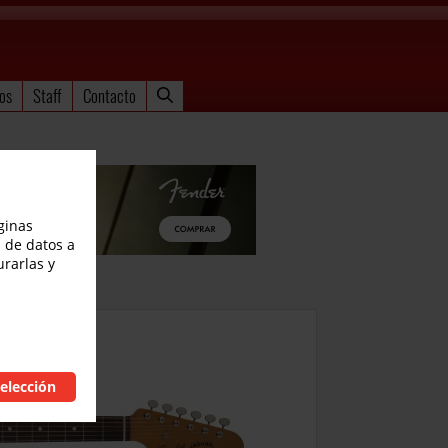
os
Staff
Contacto
ginas
 de datos a
urarlas y
elección