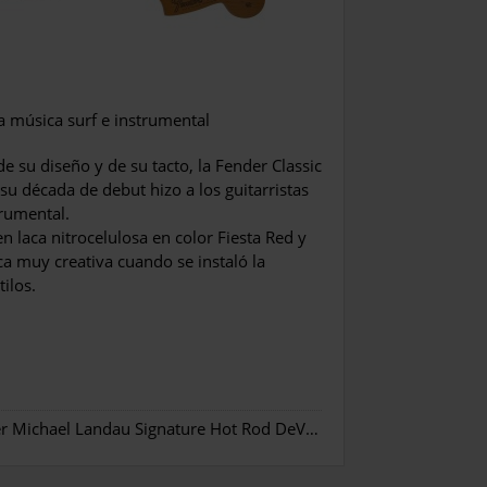
a música surf e instrumental
e su diseño y de su tacto, la Fender Classic
su década de debut hizo a los guitarristas
trumental.
n laca nitrocelulosa en color Fiesta Red y
a muy creativa cuando se instaló la
tilos.
Fender Michael Landau Signature Hot Rod DeVille™ ML.
»