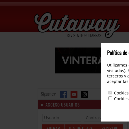
REVISTA DE GUITARRAS
Política de
Utilizamos 
visitadas).
terceros y 
aceptar las
Cookies
Síguenos:
Cookies
ACCESO USUARIOS
OLVIDÉ CLAVE
REGISTRO