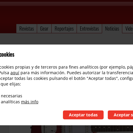
Revistas
Gear
Reportajes
Entrevistas
Noticias
Vide
 cookies
cookies propias y de terceros para fines analíticos (por ejemplo, pá
 Pulsa
aquí
para más información. Puedes autorizar la transferencia
aceptar todas las cookies pulsando el botón "Aceptar todas", config
 que elijas:
Fender Classic Series 60s Jaguar Lacquer
 necesarias
 analíticas
más info
Aceptar todas
Aceptar s