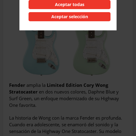
Aceptar todas
Aceptar selección
Fender
amplia la
Limited Edition Cory Wong
Stratocaster
en dos nuevos colores, Daphne Blue y
Surf Green, un enfoque modernizado de su Highway
One favorita.
La historia de Wong con la marca Fender es profunda.
Cuando era adolescente, se enamoró del sonido y la
sensación de la Highway One Stratocaster. Su modelo