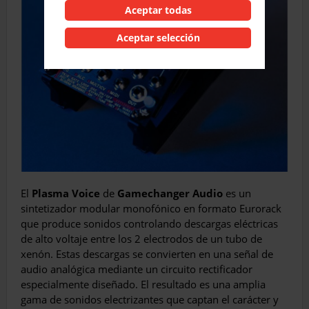
Aceptar todas
Aceptar selección
El
Plasma Voice
de
Gamechanger Audio
es un
sintetizador modular monofónico en formato Eurorack
que produce sonidos controlando descargas eléctricas
de alto voltaje entre los 2 electrodos de un tubo de
xenón. Estas descargas se convierten en una señal de
audio analógica mediante un circuito rectificador
especialmente diseñado. El resultado es una amplia
gama de sonidos electrizantes que captan el carácter y