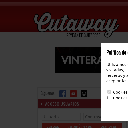
REVISTA DE GUITARRAS
Política de
Utilizamos 
visitadas).
terceros y 
aceptar las
Cookies
Síguenos:
Cookies
ACCESO USUARIOS
OLVIDÉ CLAVE
REGISTRO