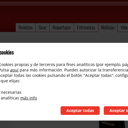
Revistas
Gear
Reportajes
Entrevistas
Noticias
Vide
 cookies
cookies propias y de terceros para fines analíticos (por ejemplo, pá
 Pulsa
aquí
para más información. Puedes autorizar la transferencia
aceptar todas las cookies pulsando el botón "Aceptar todas", config
 que elijas:
Gibson Explorer de 7 cuerdas
 necesarias
 analíticas
más info
Aceptar todas
Aceptar s