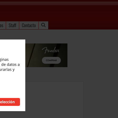
os
Staff
Contacto
ginas
 de datos a
urarlas y
elección