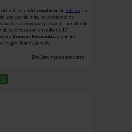
n del mítico modelo
Explorer
de
Gibson
. La
n de una cuerda más, en un intento de
s bajas, sin tener que prescindir por ello de
n de palorrosa con un radio de 12″,
avijero
Groover Rotomatic
, y puente
lor negro ébano satinado.
Eric Sardinas en concierto
»