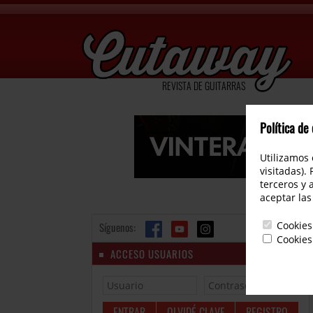
REVISTA DE GUITARRAS
Política de
Utilizamos 
visitadas).
terceros y 
aceptar las
Cookies
Síguenos:
Cookies
ACCESO USUARIOS
OLVIDÉ CLAVE
REGISTRO