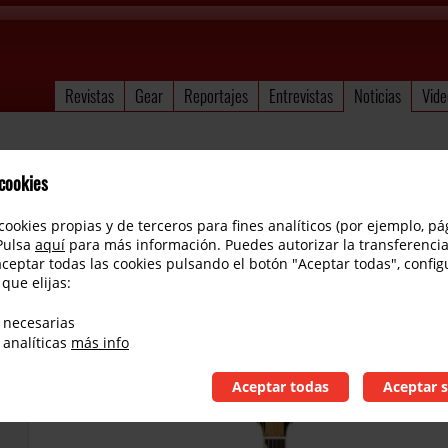
Revistas
Gear
Reportajes
Entrevistas
Noticias
Vide
 cookies
cookies propias y de terceros para fines analíticos (por ejemplo, pá
 Pulsa
aquí
para más información. Puedes autorizar la transferencia
aceptar todas las cookies pulsando el botón "Aceptar todas", config
 que elijas:
Gretsch Ltd Personal Collection
 necesarias
 analíticas
más info
Aceptar todas
Aceptar s