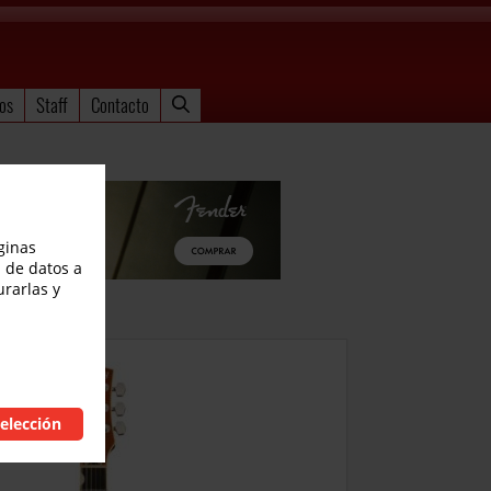
os
Staff
Contacto
ginas
 de datos a
urarlas y
elección