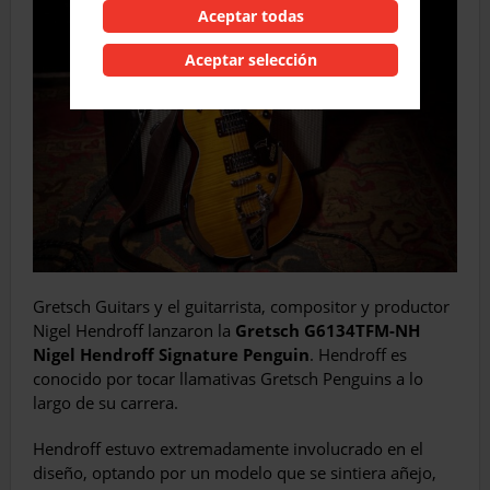
Aceptar todas
Aceptar selección
Gretsch Guitars y el guitarrista, compositor y productor
Nigel Hendroff lanzaron la
Gretsch G6134TFM-NH
Nigel Hendroff Signature Penguin
. Hendroff es
conocido por tocar llamativas Gretsch Penguins a lo
largo de su carrera.
Hendroff estuvo extremadamente involucrado en el
diseño, optando por un modelo que se sintiera añejo,