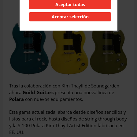
Aceptar todas
Aceptar selección
Tras la colaboración con Kim Thayil de Soundgarden
ahora
Guild Guitars
presenta una nueva línea de
Polara
con nuevos equipamientos.
Esta gama actualizada, abarca desde diseños sencillos y
listos para el rock, hasta diseños de string through body
y la S-100 Polara Kim Thayil Artist Edition fabricada en
EE. UU.