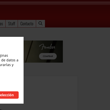
os
Staff
Contacto
ginas
 de datos a
urarlas y
elección