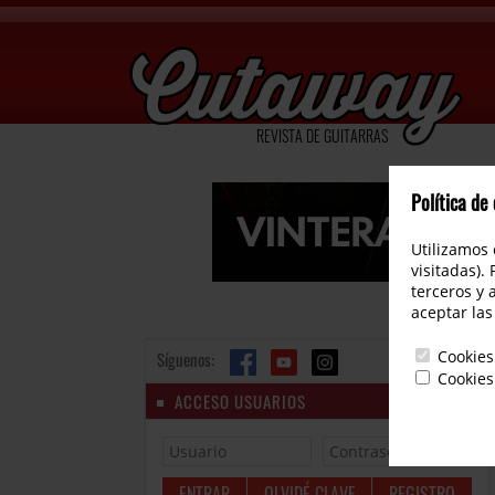
REVISTA DE GUITARRAS
Política de
Utilizamos 
visitadas).
terceros y 
aceptar las
Cookies
Síguenos:
Cookies
ACCESO USUARIOS
OLVIDÉ CLAVE
REGISTRO