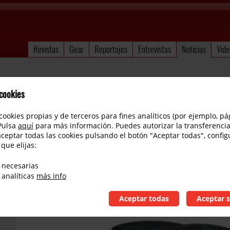
Revistas
Gear
Reportajes
Entrevistas
Noticias
Vide
 cookies
cookies propias y de terceros para fines analíticos (por ejemplo, pá
 Pulsa
aquí
para más información. Puedes autorizar la transferencia
aceptar todas las cookies pulsando el botón "Aceptar todas", config
 que elijas:
Iron Age anuncia la Imperial Series
 necesarias
 analíticas
más info
Aceptar todas
Aceptar s