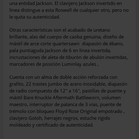
una entidad Jackson. El clavijero Jackson invertido en
línea distingue a esta Roswell de cualquier otro, pero no
le quita su autenticidad.
Otras características son el acabado de uretano
brillante, alas del cuerpo de caoba genuina, diseño de
mástil de arce corte quartersawn
diapasón de ébano,
pala puntiaguda Jackson de 6 en línea invertida,
incrustaciones de aleta de tiburón de abulón invertidas,
marcadores de posición Luminlay azules ,
Cuenta con un alma de doble acción reforzada con
grafito, 22 trastes jumbo de acero inoxidable, diapasón
de radio compuesto de 12″ a 16″, pastillas de puente y
mástil Bare Knuckle Aftermath Battleworn, volumen
maestro, interruptor de palanca de 3 vías, puente de
trémolo con bloqueo Floyd Rose Original empotrado ,
clavijero Gotoh, herrajes negros, estuche rígido
moldeado y certificado de autenticidad.