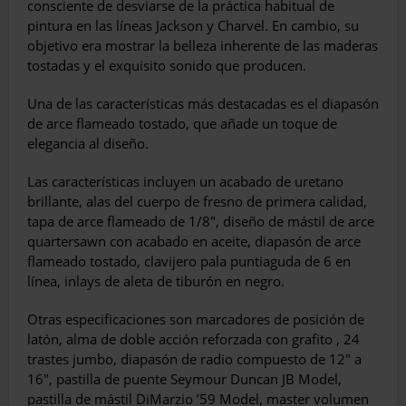
consciente de desviarse de la práctica habitual de
pintura en las líneas Jackson y Charvel. En cambio, su
objetivo era mostrar la belleza inherente de las maderas
tostadas y el exquisito sonido que producen.
Una de las características más destacadas es el diapasón
de arce flameado tostado, que añade un toque de
elegancia al diseño.
Las características incluyen un acabado de uretano
brillante, alas del cuerpo de fresno de primera calidad,
tapa de arce flameado de 1/8″, diseño de mástil de arce
quartersawn con acabado en aceite, diapasón de arce
flameado tostado, clavijero pala puntiaguda de 6 en
línea, inlays de aleta de tiburón en negro.
Otras especificaciones son marcadores de posición de
latón, alma de doble acción reforzada con grafito , 24
trastes jumbo, diapasón de radio compuesto de 12″ a
16″, pastilla de puente Seymour Duncan JB Model,
pastilla de mástil DiMarzio ’59 Model, master volumen