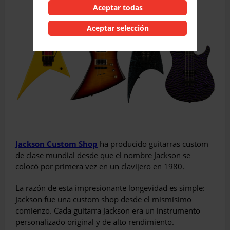
Aceptar todas
Aceptar selección
Jackson Custom Shop
ha producido guitarras custom
de clase mundial desde que el nombre Jackson se
colocó por primera vez en un clavijero en 1980.
La razón de esta impresionante longevidad es simple:
Jackson fue una custom shop desde el mismísimo
comienzo. Cada guitarra Jackson era un instrumento
personalizado original y de alto rendimiento.