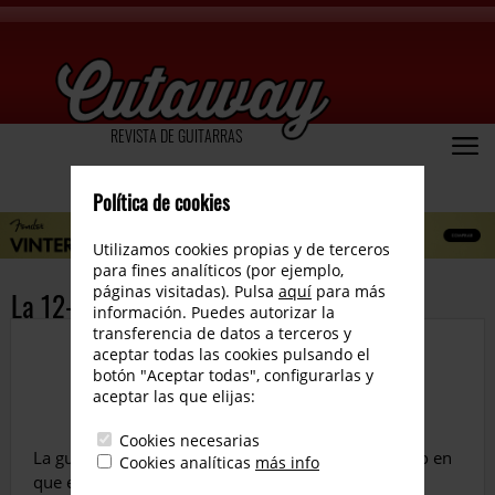
REVISTA DE GUITARRAS
Política de cookies
Utilizamos cookies propias y de terceros
para fines analíticos (por ejemplo,
páginas visitadas). Pulsa
aquí
para más
La 12-Fret de Taylor
información. Puedes autorizar la
transferencia de datos a terceros y
aceptar todas las cookies pulsando el
botón "Aceptar todas", configurarlas y
aceptar las que elijas:
Cookies necesarias
La guitarra acústica 12 fret, llamada así por el punto en
Cookies analíticas
más info
que el mástil se junta con el cuerpo, es un nuevo