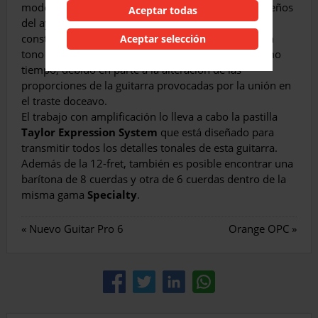
modelo de la serie Specialty. Está basada en los diseños
Aceptar todas
del ayer, pero redefinidos por la maestría de
construcción de la marca
Taylor
, obteniendo así un
Aceptar selección
tono dulce, cálido y robusto y con volumen al mismo
tiempo, debido en parte a la alteración de las
proporciones de la guitarra provocadas por la unión en
el traste doceavo.
El trabajo con amplificación lo lleva a cabo la pastilla
Taylor Expression System
que está diseñado para
transmitir todos los detalles tonales de esta guitarra.
Además de la 12-fret, también es posible encontrar una
barítona de 8 cuerdas y otra de 6 cuerdas dentro de la
misma gama
Specialty
.
«
Nuevo Guitar Pro 6
Orange OPC
»