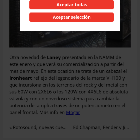
Aceptar todas
Aceptar selección
Otra novedad de
Laney
presentada en la NAMM de
este enero y que verá su comercialización a partir del
mes de mayo. En esta ocasión se trata de un cabezal el
Ironheart
reflejo del legendario de la marca VH100 y
que incursiona en los terrenos del rock y del metal con
sus 60W con 2X6L6 o los 120W con 4X6L6 de absoluta
válvula y con un novedoso sistema para cambiar la
potencia del ampli a través de un potenciómetro en el
panel frontal. Más info en
Mogar
«
Rotosound, nuevas cuerdas para clásica
Ed Chapman, Fender y Jimi Hendrix