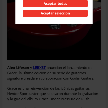
Aceptar todas
Aceptar selección
Alex Lifeson
y
LERXST
anuncian el lanzamiento de
Grace, la última edición de su serie de guitarras
signature creada en colaboración con Godin Guitars.
Grace es una reinvención de las icónicas guitarras
Hentor Sportcaster que se usaron durante la grabación
y la gira del álbum Grace Under Pressure de Rush.