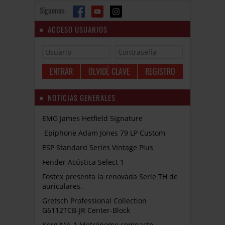
Síguenos:
ACCESO USUARIOS
OLVIDÉ CLAVE
REGISTRO
NOTICIAS GENERALES
EMG James Hetfield Signature
Epiphone Adam Jones 79 LP Custom
ESP Standard Series Vintage Plus
Fender Acústica Select 1
Fostex presenta la renovada Serie TH de
auriculares.
Gretsch Professional Collection
G6112TCB-JR Center-Block
Korg MA-1 Metrónomo compacto