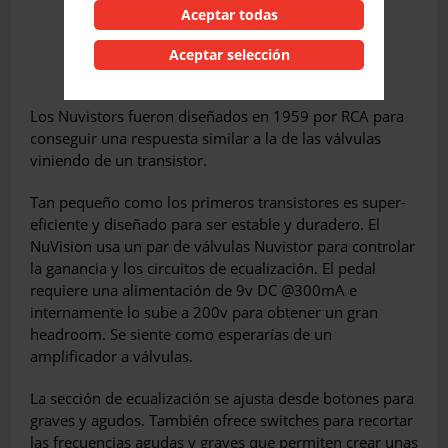
Aceptar todas
Aceptar selección
Los Nuvistors fueron diseñados en 1959 por RCA para
conseguir una respuesta similar a la de las válvulas
viniendo de un transistor.
Tan pequeño como los primeros transistores es super-
eficiente y diseñado para ser estable y duradero. El
NuVision usa un par de válvulas Nuvistor para controlar
la ganancia y los circuitos de ecualización. El pedal
requiere una alimentación de 9v DC @300mA e
internamente lo sube a 200v para obtener un gran
headroom. Se siente como esperarías de un
amplificador a válvulas.
La sección de ecualización se ajusta desde botones para
graves y agudos. También ofrece switches para recortar
las frecuencias agudas y graves que permiten crear unas