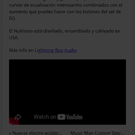
curvas de ecualización interesantes combinados con el
aumento que puedes hacer con los botones del set de
EQ.
El NuVision está diseñado, ensamblado y cableado en
USA.
Más info en Li
ghtning Boy Audio
«
Nuevas electro-acústicas Yamaha APX600 & CPX600
Music Man Custom Steve Lukather Signature Luke III