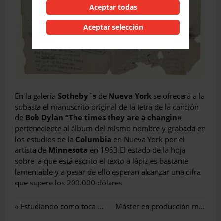
Aceptar todas
Aceptar selección
En la galería
Sotheby´s
de
Nueva York
se ofrecerá a la
subasta el manuscrito original de la letra de la canción
de
Bob Dylan
“The times they are a changin»
perteneciente al álbum del mismo nombre y grabada en
los estudios de la
Columbia
en Nueva York por el
artista de
Minnesota
en 1963.El estado de la hoja
sobre la que está escrito el texto a lápiz es bastante
lamentable y a pesar de ello esperan alcanzar una cifra
que supere los 200.000 dólares
«
Estudiando como toca Slash
Máster en producción musical