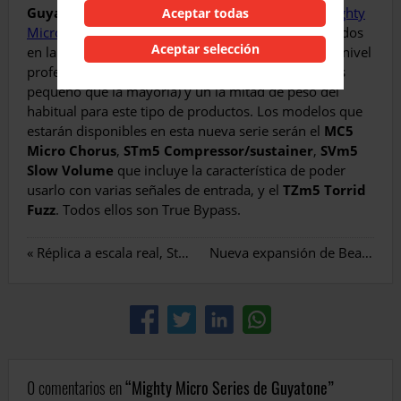
Guyatone
saca la segunda hornada de pedales
Mighty
Aceptar todas
Micro Series
. Una serie de pedales compactos basados
Aceptar selección
en la premiada
Micro Series
, ofrecen un efecto de nivel
profesional en una caja ultracompacta (un 33% más
pequeño que la mayoría) y un la mitad de peso del
habitual para este tipo de productos. Los modelos que
estarán disponibles en esta nueva serie serán el
MC5
Micro Chorus
,
STm5 Compressor/sustainer
,
SVm5
Slow Volume
que incluye la característica de poder
usarlo con varias señales de entrada, y el
TZm5 Torrid
Fuzz
. Todos ellos son True Bypass.
«
Réplica a escala real, Stratocaster para Rockband
Nueva expansión de BeatMaker para iPhone
0 comentarios en
Mighty Micro Series de Guyatone