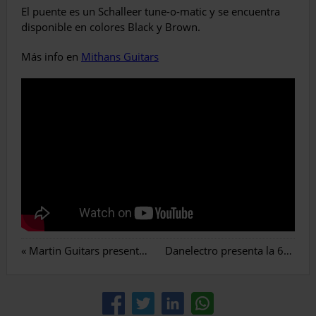
El puente es un Schalleer tune-o-matic y se encuentra
disponible en colores Black y Brown.
Más info en
Mithans Guitars
«
Martin Guitars presenta la D-16E Rock The Vote Special Edition Model
Danelectro presenta la 64XT
»