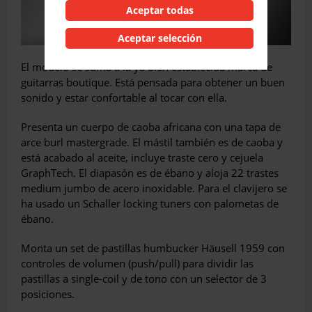
Aceptar todas
Aceptar selección
El modelo se suma a la ya bien establecida marca de
guitarras boutique. Está pensada para obtener un buen
sonido y estar confortable al tocar con ella.
Presenta un cuerpo de caoba africana con una tapa de
arce burl mastergrade. El mástil también es de caoba y
está acabado al aceite, incluye traste cero y cejuela
GraphTech. El diapasón es de ébano y aloja 22 trastes
medium jumbo de acero inoxidable. Para el clavijero se
ha usado un Schaller locking tuners con palometas de
ébano.
Monta un set de pastillas humbucker Häusell 1959 con
controles de volumen (push/pull) para dividir las
pastillas a single-coil y de tono con un selector de 3
posiciones.