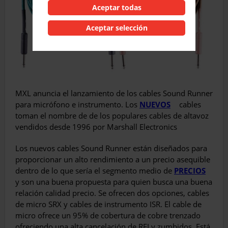
Aceptar todas
Aceptar selección
MXL anuncia el lanzamiento de los cables Sound Runner
para micrófono e instrumento. Los
NUEVOS
cables
toman el nombre de de los populares cables de altavoz
vendidos desde 1996 por Marshall Electronics
Los nuevos cables Sound Runner están diseñados para
proporcionar un alto rendimiento a un precio asequible
dentro de lo que sería el segmento medio de
PRECIOS
y son una buena propuesta para quien busca una buena
relación calidad precio. Se ofrecen dos opciones, cables
de micro SRX y cables de instrumento ISR. El cable de
micro ofrece un 95% de cobertura de cobre trenzado
ofreciendo una alta cancelación de RFI y zumbidos. Está