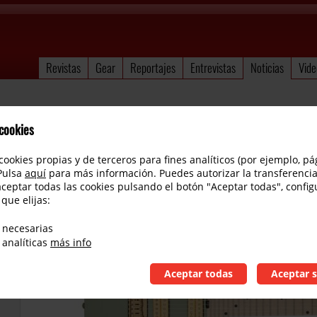
Revistas
Gear
Reportajes
Entrevistas
Noticias
Vide
 cookies
cookies propias y de terceros para fines analíticos (por ejemplo, pá
 Pulsa
aquí
para más información. Puedes autorizar la transferencia
aceptar todas las cookies pulsando el botón "Aceptar todas", config
 que elijas:
NAMM 2019: Charvel presenta la Angel Vivald
 necesarias
 analíticas
más info
Aceptar todas
Aceptar s