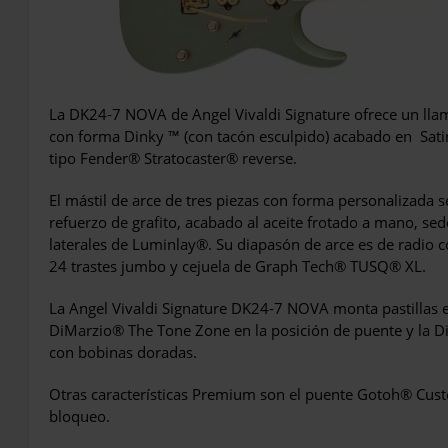
La DK24-7 NOVA de Angel Vivaldi Signature ofrece un ll
con forma Dinky ™ (con tacón esculpido) acabado en Sati
tipo Fender® Stratocaster® reverse.
El mástil de arce de tres piezas con forma personalizada se
refuerzo de grafito, acabado al aceite frotado a mano, s
laterales de Luminlay®. Su diapasón de arce es de radio 
24 trastes jumbo y cejuela de Graph Tech® TUSQ® XL.
La Angel Vivaldi Signature DK24-7 NOVA monta pastillas 
DiMarzio® The Tone Zone en la posición de puente y la Di
con bobinas doradas.
Otras características Premium son el puente Gotoh® Custo
bloqueo.