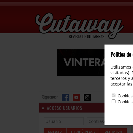
REVISTA DE GUITARRAS
Política de
Utilizamos 
visitadas).
terceros y 
aceptar las
Cookies
Síguenos:
Cookies
ACCESO USUARIOS
OLVIDÉ CLAVE
REGISTRO