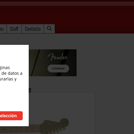
os
Staff
Contacto
ginas
 de datos a
urarlas y
i Signature
elección