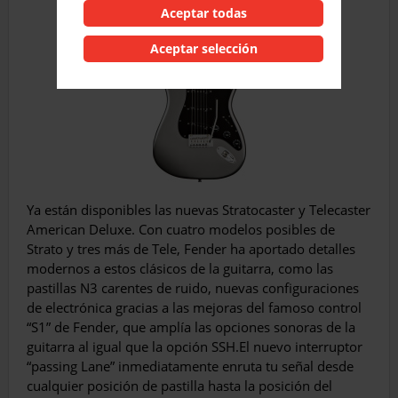
Aceptar todas
Aceptar selección
Ya están disponibles las nuevas Stratocaster y Telecaster
American Deluxe. Con cuatro modelos posibles de
Strato y tres más de Tele, Fender ha aportado detalles
modernos a estos clásicos de la guitarra, como las
pastillas N3 carentes de ruido, nuevas configuraciones
de electrónica gracias a las mejoras del famoso control
“S1” de Fender, que amplía las opciones sonoras de la
guitarra al igual que la opción SSH.El nuevo interruptor
“passing Lane” inmediatamente enruta tu señal desde
cualquier posición de pastilla hasta la posición del