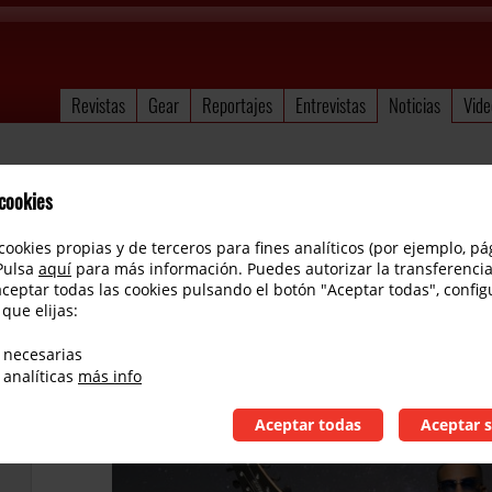
Revistas
Gear
Reportajes
Entrevistas
Noticias
Vide
 cookies
cookies propias y de terceros para fines analíticos (por ejemplo, pá
 Pulsa
aquí
para más información. Puedes autorizar la transferencia
aceptar todas las cookies pulsando el botón "Aceptar todas", config
 que elijas:
Nuevo disco de Tony McAlpine
 necesarias
 analíticas
más info
Aceptar todas
Aceptar s