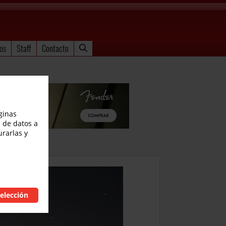
os
Staff
Contacto
ginas
 de datos a
urarlas y
elección