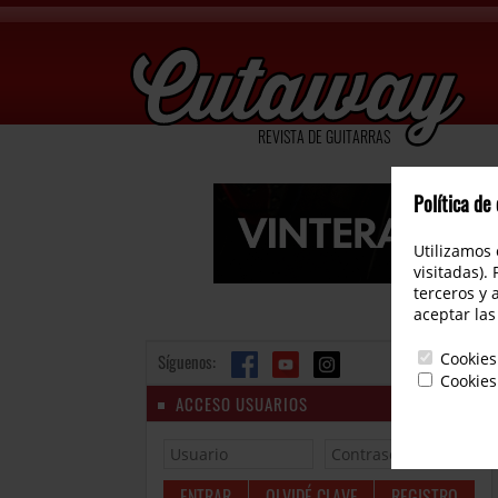
REVISTA DE GUITARRAS
Política de
Utilizamos 
visitadas).
terceros y 
aceptar las
Cookies
Síguenos:
Cookies
ACCESO USUARIOS
OLVIDÉ CLAVE
REGISTRO