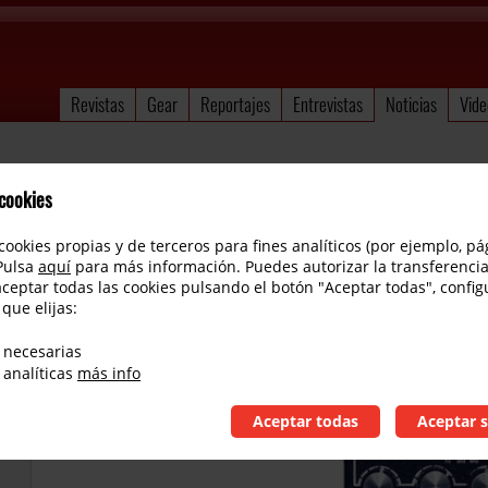
Revistas
Gear
Reportajes
Entrevistas
Noticias
Vide
 cookies
cookies propias y de terceros para fines analíticos (por ejemplo, pá
 Pulsa
aquí
para más información. Puedes autorizar la transferencia
aceptar todas las cookies pulsando el botón "Aceptar todas", config
 que elijas:
Paradox Effects lanza el Terran Overdrive
 necesarias
 analíticas
más info
Aceptar todas
Aceptar s