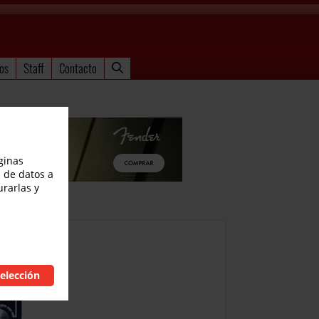
os
Staff
Contacto
ginas
 de datos a
urarlas y
elección