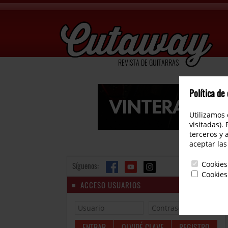
REVISTA DE GUITARRAS
Política de
Utilizamos 
visitadas).
terceros y 
aceptar las
Cookies
Síguenos:
Cookies
ACCESO USUARIOS
OLVIDÉ CLAVE
REGISTRO