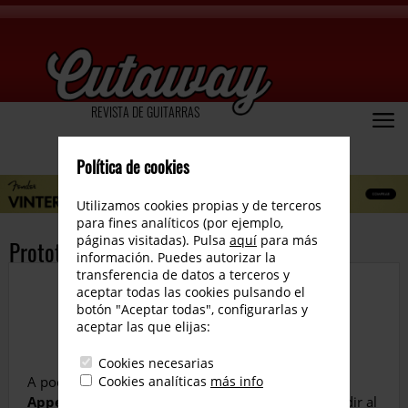
REVISTA DE GUITARRAS
Política de cookies
Utilizamos cookies propias y de terceros
para fines analíticos (por ejemplo,
páginas visitadas). Pulsa
aquí
para más
Prototipo del Marshall AFD100
información. Puedes autorizar la
transferencia de datos a terceros y
aceptar todas las cookies pulsando el
botón "Aceptar todas", configurarlas y
aceptar las que elijas:
Cookies necesarias
A pocos meses del lanzamiento de la
Cookies analíticas
más info
Gibson Slash
Appetite Les Paul
, la guitarra construida para rendir al