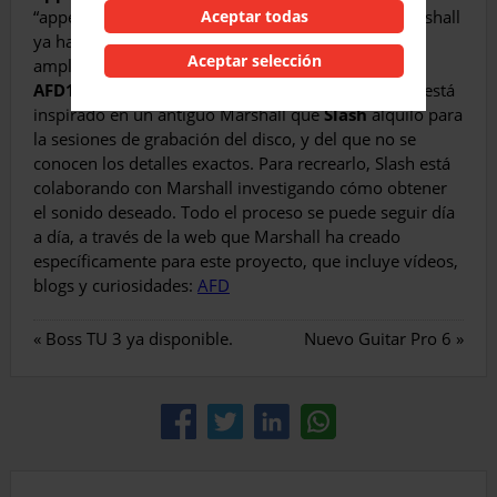
“appetite for destruction” de los Guns n’ Roses, Marshall
Aceptar todas
ya ha mostrado imágenes del primer prototipo del
Aceptar selección
amplificador que le hará compañía, el
Marshall
AFD100
(Appetite For Destruction). El amplificador está
inspirado en un antiguo Marshall que
Slash
alquiló para
la sesiones de grabación del disco, y del que no se
conocen los detalles exactos. Para recrearlo, Slash está
colaborando con Marshall investigando cómo obtener
el sonido deseado. Todo el proceso se puede seguir día
a día, a través de la web que Marshall ha creado
específicamente para este proyecto, que incluye vídeos,
blogs y curiosidades:
AFD
«
Boss TU 3 ya disponible.
Nuevo Guitar Pro 6
»