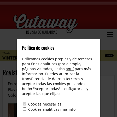
REVISTA DE GUITARRAS
Política de cookies
Utilizamos cookies propias y de terceros
para fines analíticos (por ejemplo,
páginas visitadas). Pulsa
aquí
para más
Revista número 112
información. Puedes autorizar la
transferencia de datos a terceros y
Entrevistamos a Lari Basilio. Reviews de la Fender
aceptar todas las cookies pulsando el
botón "Aceptar todas", configurarlas y
Player II Modified, la Gretsch G6134 TG LTD Paisley
aceptar las que elijas:
Golden junto al MXR Rockman X 100…
Cookies necesarias
Cookies analíticas
más info