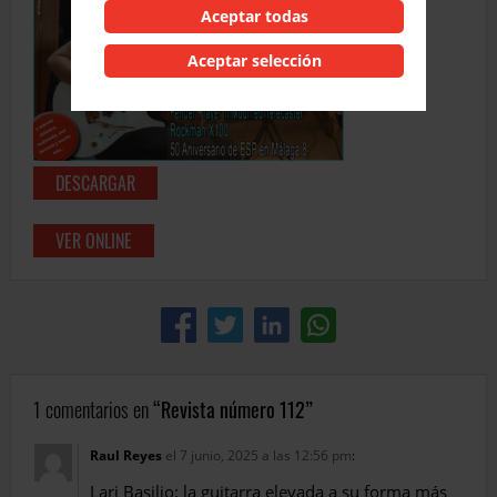
Aceptar todas
Aceptar selección
DESCARGAR
VER ONLINE
1 comentarios en
Revista número 112
Raul Reyes
el 7 junio, 2025 a las 12:56 pm
:
Lari Basilio: la guitarra elevada a su forma más