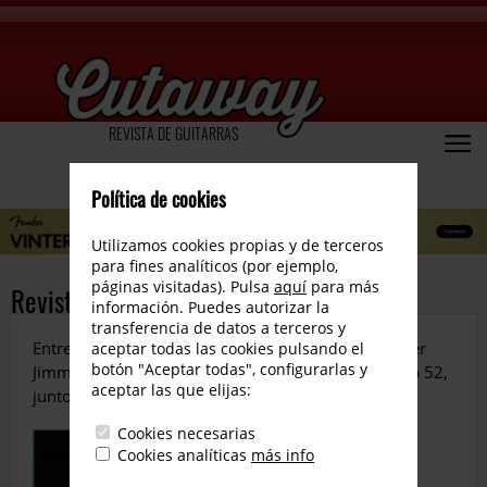
REVISTA DE GUITARRAS
Política de cookies
Utilizamos cookies propias y de terceros
para fines analíticos (por ejemplo,
páginas visitadas). Pulsa
aquí
para más
Revista número 115
información. Puedes autorizar la
transferencia de datos a terceros y
Entrevistamos a Wayne Krantz. Reviews de la Fender
aceptar todas las cookies pulsando el
botón "Aceptar todas", configurarlas y
Jimmy Page Telecaster, Gibson Les Paul Golden Top 52,
aceptar las que elijas:
junto a una variada y potente sección didáctica…
Cookies necesarias
Cookies analíticas
más info