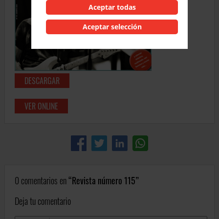
Aceptar todas
Aceptar selección
DESCARGAR
VER ONLINE
0 comentarios en
Revista número 115
Deja tu comentario