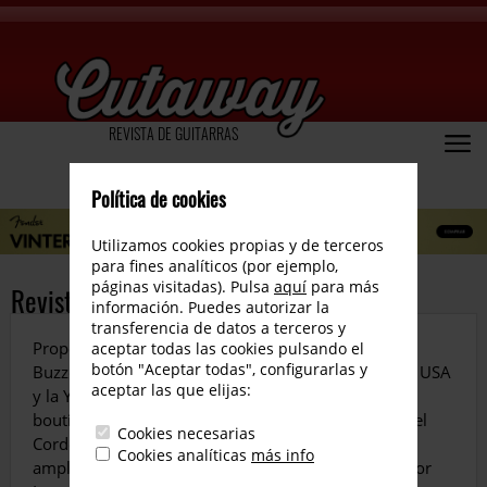
REVISTA DE GUITARRAS
Política de cookies
Utilizamos cookies propias y de terceros
para fines analíticos (por ejemplo,
páginas visitadas). Pulsa
aquí
para más
Revista número 65
información. Puedes autorizar la
transferencia de datos a terceros y
Proponemos entrevistas con Steve Diggle de The
aceptar todas las cookies pulsando el
botón "Aceptar todas", configurarlas y
Buzzcocks y David García. Reviews de la Guild F-55 USA
aceptar las que elijas:
y la Yamaha LS TA Transacoustic. Una eléctrica de
boutique la Thorn Artisan y un ukelele tenor como el
Cookies necesarias
Cordoba T32 son los instrumentos analizados. El
Cookies analíticas
más info
amplificador Koch Jupiter 45 y el pedal Fender Mirror