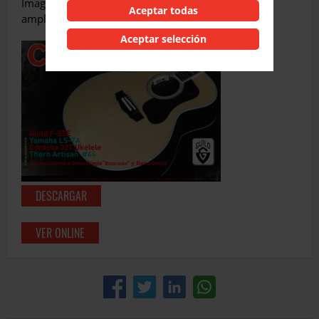
Image Delay complementan los apartados en
Aceptar todas
amplificación y pedales.
Aceptar selección
DESCARGAR
VER ONLINE