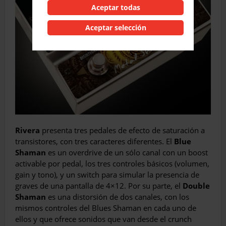
Aceptar todas
Aceptar selección
Rivera
presenta tres pedales de efecto de saturación a
transistores, con tres caracteres diferentes. El
Blue
Shaman
es un overdrive de un sólo canal con un boost
activable por pedal, los tres controles básicos (volumen,
gain y tono), y un switch para simular la presencia de
graves de una pantalla de 4×12. Por su parte, el
Double
Shaman
es una distorsión de dos canales, con los
mismos controles del Blues Shaman en cada uno de
ellos y que ofrece sonidos que van desde el crunch