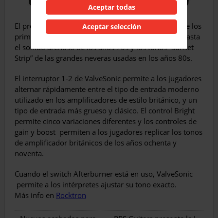
Aceptar todas
El preamplificador ofrece desde los tonos vintage de los
Aceptar selección
primeros amplificadores stacked de los años 60s, hasta
el sonido arenoso de los años 70s y los tonos “Sunset
Strip” de las grandes neveras usadas en los años 80s.
El interruptor 1-2 de ValveSonic permite a los jugadores
alternar rápidamente entre el tipo de entrada moderno
utilizado en los amplificadores de estilo británico, y un
tipo de entrada más grueso y clásico. El control Bright
permite cinco variaciones diferentes y los controles de
gain y boost permiten a los jugadores replicar los tonos
de amplificador británicos de los años ochenta y
noventa.
Cuando el switch Afterburner está en uso, ValveSonic
permite a los intérpretes ajustar su tono exacto.
Más info en
Rocktron