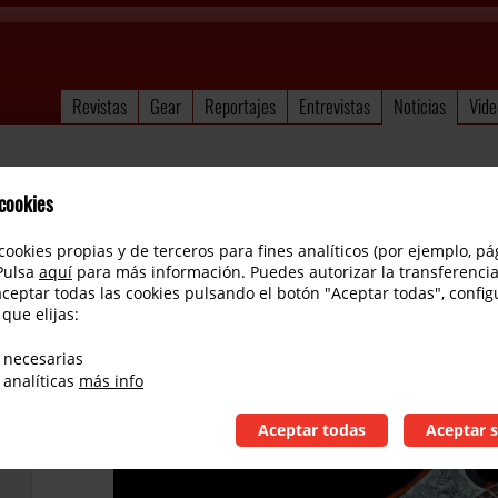
Revistas
Gear
Reportajes
Entrevistas
Noticias
Vide
 cookies
cookies propias y de terceros para fines analíticos (por ejemplo, pá
 Pulsa
aquí
para más información. Puedes autorizar la transferencia
aceptar todas las cookies pulsando el botón "Aceptar todas", config
 que elijas:
Teye Guitars introduce la Gypsy Queen Model
 necesarias
 analíticas
más info
Aceptar todas
Aceptar s