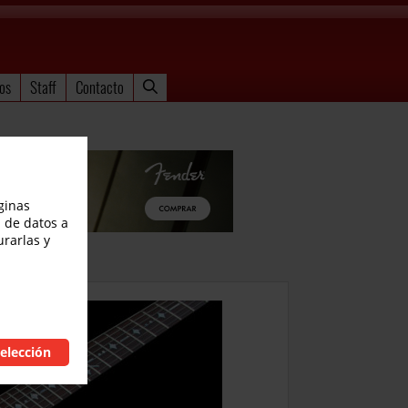
os
Staff
Contacto
ginas
 de datos a
urarlas y
elección