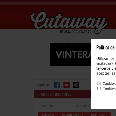
REVISTA DE GUITARRAS
Política de
Utilizamos 
visitadas).
terceros y 
aceptar las
Cookies
Síguenos:
Cookies
ACCESO USUARIOS
OLVIDÉ CLAVE
REGISTRO