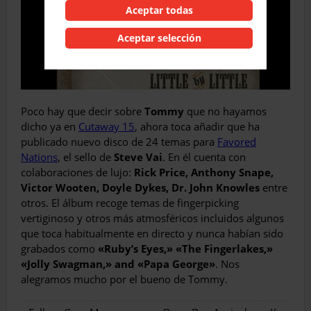
Aceptar todas
Aceptar selección
Poco hay que decir sobre
Tommy
que no hayamos
dicho ya en
Cutaway 15
, ahora toca añadir que ha
publicado nuevo disco de 24 temas para
Favored
Nations
, el sello de
Steve Vai
. En él cuenta con
colaboraciones de lujo:
Rick Price, Anthony Snape,
Victor Wooten, Doyle Dykes, Dr. John Knowles
entre
otros. El álbum recoge temas de fingerpicking
vertiginoso y otros más atmosféricos incluidos algunos
que toca habitualmente en directo y nunca habían sido
grabados como
«Ruby’s Eyes,» «The Fingerlakes,»
«Jolly Swagman,» and «Papa George»
. Nos
alegramos mucho por el bueno de Tommy.