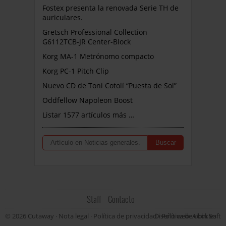
Fostex presenta la renovada Serie TH de
auriculares.
Gretsch Professional Collection
G6112TCB-JR Center-Block
Korg MA-1 Metrónomo compacto
Korg PC-1 Pitch Clip
Nuevo CD de Toni Cotolí “Puesta de Sol”
Oddfellow Napoleon Boost
Listar 1577 artículos más …
Staff
Contacto
© 2026 Cutaway ·
Nota legal
·
Política de privacidad
Diseño web: Albin Soft
·
Política de cookies