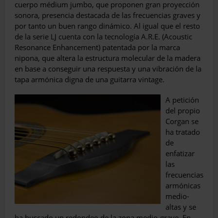
cuerpo médium jumbo, que proponen gran proyección
sonora, presencia destacada de las frecuencias graves y
por tanto un buen rango dinámico. Al igual que el resto
de la serie LJ cuenta con la tecnología A.R.E. (Acoustic
Resonance Enhancement) patentada por la marca
nipona, que altera la estructura molecular de la madera
en base a conseguir una respuesta y una vibración de la
tapa armónica digna de una guitarra vintage.
A petición
del propio
Corgan se
ha tratado
de
enfatizar
las
frecuencias
armónicas
medio-
altas y se
ha buscado un redondeo de la zona medio-grave. En