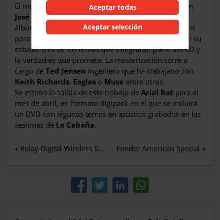
El músico se encuentra estos días en Nueva York con
Aceptar todas
José Nortes
masterizando lo que será su próximo
Aceptar selección
álbum en solitario. En la entrevista que le efectuamos
para el
número 11
, tuvimos ocasión de escuchar en su
estudio tres de los temas que integraran parte del CD y
la verdad es que promete. La masterización corre a
cargo de
Ted Jensen
ingeniero que ha trabajado con
Keith Richards
,
Eagles
o
Muse
entre otros.
Se estima la salida de este trabajo de
Ariel Rot
para el
mes de abril, en formato digipack en el que se incluirá
un DVD con algunos temas en acústico grabados en las
sesiones de
La Cabaña
.
«
Relay Digital Wireless Systems World Wide de Line 6
Fender American Special
»