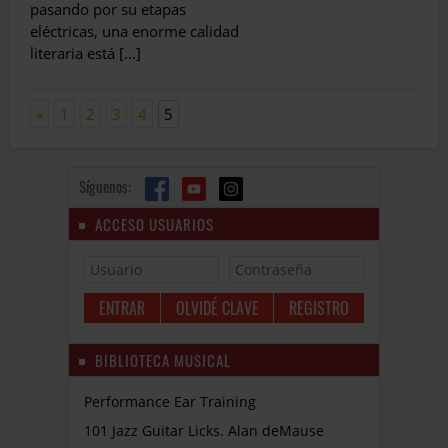
pasando por su etapas
eléctricas, una enorme calidad
literaria está […]
«
1
2
3
4
5
Síguenos:
ACCESO USUARIOS
OLVIDÉ CLAVE
REGISTRO
BIBLIOTECA MUSICAL
Performance Ear Training
101 Jazz Guitar Licks. Alan deMause