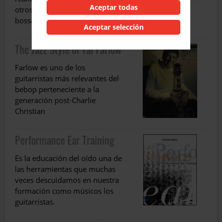
Aceptar todas
otros estilos como el blues o la
bossa por ejemplo
Aceptar selección
The Jazz Style of Tal Farlow
Farlow es uno de los
guitarristas más relevantes del
bebop perteneciente a la
generación post-Charlie
Christian
Performance Ear Training
Es la educación del oído una de
las herramientas que muchas
veces descuidamos en nuestra
formación como músicos los
guitarristas.