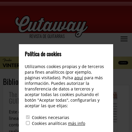
REVISTA DE GUITARRAS
Política de cookies
Utilizamos cookies propias y de terceros
para fines analíticos (por ejemplo,
páginas visitadas). Pulsa
aquí
para más
Biblioteca Musical
información. Puedes autorizar la
transferencia de datos a terceros y
The Motivic Basics for JAZZ
aceptar todas las cookies pulsando el
GUITAR IMPROVISATION
botón "Aceptar todas", configurarlas y
aceptar las que elijas:
Este es un método para crear
Cookies necesarias
líneas melódicas en un
Cookies analíticas
más info
contexto jazzero, aunque en
realidad se puede aplicar a